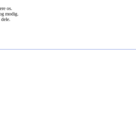
ere os.
 og modig.
 dele.