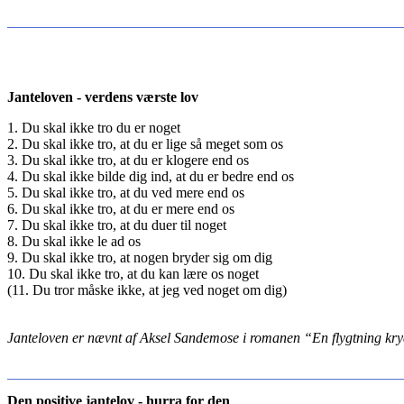
Janteloven - verdens værste lov
1. Du skal ikke tro du er noget
2. Du skal ikke tro, at du er lige så meget som os
3. Du skal ikke tro, at du er klogere end os
4. Du skal ikke bilde dig ind, at du er bedre end os
5. Du skal ikke tro, at du ved mere end os
6. Du skal ikke tro, at du er mere end os
7. Du skal ikke tro, at du duer til noget
8. Du skal ikke le ad os
9. Du skal ikke tro, at nogen bryder sig om dig
10. Du skal ikke tro, at du kan lære os noget
(11. Du tror måske ikke, at jeg ved noget om dig)
Janteloven er nævnt af Aksel Sandemose i romanen “En flygtning krydse
Den positive jantelov - hurra for den