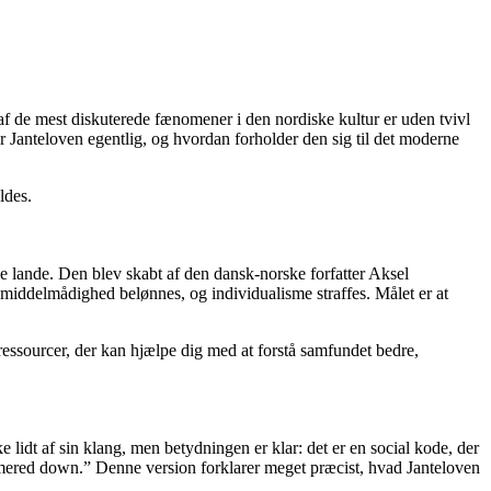
 af de mest diskuterede fænomener i den nordiske kultur er uden tvivl
 Janteloven egentlig, og hvordan forholder den sig til det moderne
ldes.
ske lande. Den blev skabt af den dansk-norske forfatter Aksel
 middelmådighed belønnes, og individualisme straffes. Målet er at
 ressourcer, der kan hjælpe dig med at forstå samfundet bedre,
e lidt af sin klang, men betydningen er klar: det er en social kode, der
ammered down.” Denne version forklarer meget præcist, hvad Janteloven
.