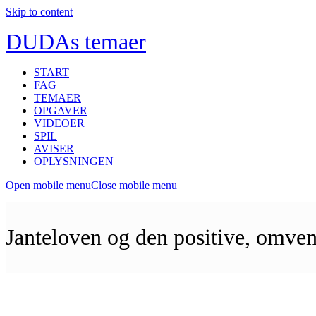
Skip to content
DUDAs temaer
START
FAG
TEMAER
OPGAVER
VIDEOER
SPIL
AVISER
OPLYSNINGEN
Open mobile menu
Close mobile menu
Janteloven og den positive, omven