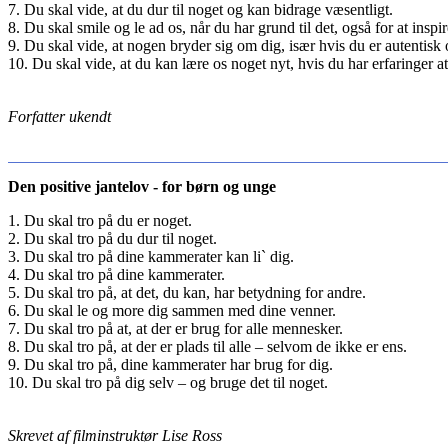
7. Du skal vide, at du dur til noget og kan bidrage væsentligt.
8. Du skal smile og le ad os, når du har grund til det, også for at inspir
9. Du skal vide, at nogen bryder sig om dig, især hvis du er autentisk
10. Du skal vide, at du kan lære os noget nyt, hvis du har erfaringer at
Forfatter ukendt
Den positive jantelov - for børn og unge
1. Du skal tro på du er noget.
2. Du skal tro på du dur til noget.
3. Du skal tro på dine kammerater kan li` dig.
4. Du skal tro på dine kammerater.
5. Du skal tro på, at det, du kan, har betydning for andre.
6. Du skal le og more dig sammen med dine venner.
7. Du skal tro på at, at der er brug for alle mennesker.
8. Du skal tro på, at der er plads til alle – selvom de ikke er ens.
9. Du skal tro på, dine kammerater har brug for dig.
10. Du skal tro på dig selv – og bruge det til noget.
Skrevet af filminstruktør Lise Ross