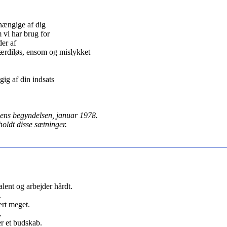
hængige af dig
m vi har brug for
der af
 værdiløs, ensom og mislykket
gig af din indsats
gens begyndelsen, januar 1978.
oldt disse sætninger.
alent og arbejder hårdt.
.
ært meget.
.
er et budskab.