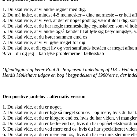
1. Du skal vide, at vi andre regner med dig.
2. Du må indse, at mindst 4-5 mennesker – dine nærmeste – er helt af
3. Du skal vide, at vi ved, at der er noget godt og værdifuldt i dig, so
4. Du skal vide, at du har nogle menneskelige egenskaber, som vi hol
5. Du skal vide, at vi andre også kender til at føle sig betydningsløs,
6. Du skal vide, at du hører sammen emd os
7. Du skal vide, at vi vil gøre meget for dig
8. Du skal tro, at dit eget liv og vort samfunds beståen er meget afhæn
9. vi – du og jeg – kan løse problemerne i fællesskab
Offentliggjort af lærer Poul A. Jørgensen i anledning af DR.s Ved da
Herdis Møllehave udgav en bog i begyndelsen af 1980’erne, der indeh
Den positive jantelov - alternativ version
1. Du skal vide, at du er noget.
2. Du skal vide, at du er lige så meget som os – og mere, hvis du har t
3. Du skal vide, at du er klogere end os, hvis du har viden, vi mangler
4. Du skal vide, at du er bedre end os, hvis du har opnået ekstraordin
5. Du skal vide, at du ved mere end os, hvis du har specialiseret viden
6. Du skal vide, at du er mere end os, hvis du har en unik stemme ell