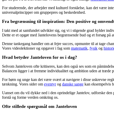
For studerende, der arbejder med kulturel forståelse, kan det være in
universalprincipper om gruppepres og beskedenhed.
Fra begrænsning til inspiration: Den positive og omvend
I takt med at samfundet udvikler sig, og vi i stigende grad hylder indiv
Dette er et opgør med Jantelovens begrænsende bud og et forsøg på at
Denne tankegang handler om at fejre succes, opmuntre til at tage chanc
Vores videolektioner og opgaver i fag som
matematik
,
fysik
og
histori
Hvad betyder Janteloven for os i dag?
Selvom Janteloven ofte kritiseres, kan den også ses som en påmindel
Balancen ligger i at fremme individualitet og ambition uden at træde p
For børn og unge kan det være svært at navigere i disse uskrevne regle
tænkning. Vores sider om
eventyr
og
danske sange
kan eksempelvis bru
Uanset om du vil dykke ned i den oprindelige Jantelov, udforske den po
forstå og forme verden omkring os.
Ofte stillede spørgsmål om Janteloven