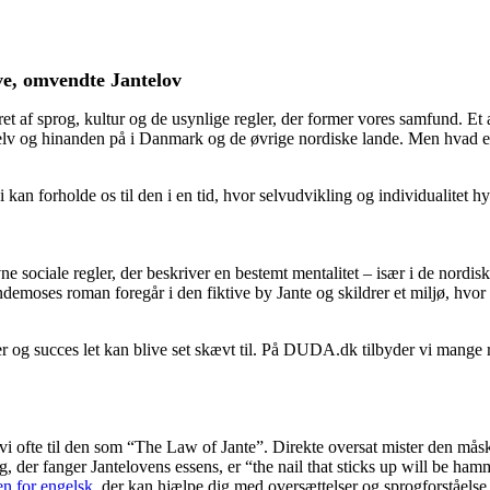
ive, omvendte Jantelov
ret af sprog, kultur og de usynlige regler, der former vores samfund. Et
selv og hinanden på i Danmark og de øvrige nordiske lande. Men hvad er
an forholde os til den i en tid, hvor selvudvikling og individualitet hy
vne sociale regler, der beskriver en bestemt mentalitet – især i de nordi
emoses roman foregår i den fiktive by Jante og skildrer et miljø, hvor
oner og succes let kan blive set skævt til. På DUDA.dk tilbyder vi mange
r vi ofte til den som “The Law of Jante”. Direkte oversat mister den måsk
, der fanger Jantelovens essens, er “the nail that sticks up will be h
en for engelsk
, der kan hjælpe dig med oversættelser og sprogforståelse