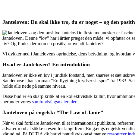
Janteloven: Du skal ikke tro, du er noget – og den posit
De fleste mennesker er fascine
Janteloven. Denne “lov” har i årtier præget den måde, vi opfatter os 
liv? Og findes der mon en positiv, omvendt Jantelov?
Vi dykker ned i Jantelovens oprindelse, dens betydning, og hvordan vi k
Hvad er Janteloven? En introduktion
Janteloven er ikke en lov i juridisk forstand, men snarere et sæt uskre
Sandemose i hans roman “En flygtning krydser sit spor” fra 1933. Sand
holde alle nede på samme niveau.
Disse bud er en skarp kritik af en kollektivistisk kultur, hvor ambiti
herunder vores
samfundsfagsmaterialer
.
Janteloven på engelsk: “The Law of Jante”
Når vi skal forklare Janteloven til et internationalt publikum, referere
advarer mod at stikke næsen for langt frem. En gængs engelsk vending
går ud på. På DUDA.dk har vi naturligvis også mange
ressourcer ind