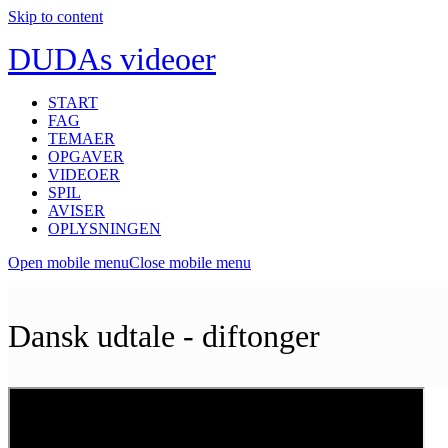
Skip to content
DUDAs videoer
START
FAG
TEMAER
OPGAVER
VIDEOER
SPIL
AVISER
OPLYSNINGEN
Open mobile menu
Close mobile menu
Dansk udtale - diftonger