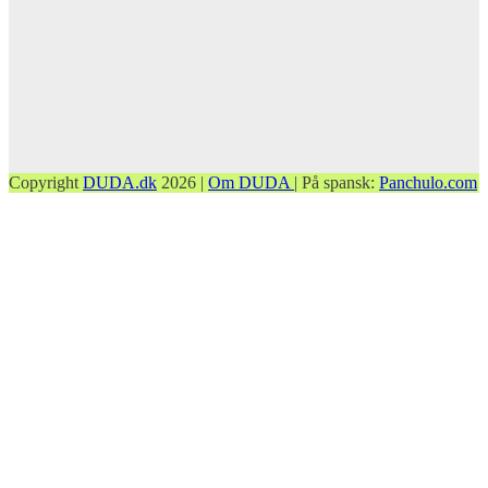
Copyright
DUDA.dk
2026 |
Om DUDA
| På spansk:
Panchulo.com