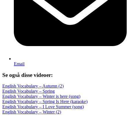
Email
Se også disse videoer:
English Vocabulary – Autumn (2)
English Vocabulary – Spring
English Vocabulary – Winter is here (song)
English Vocabulary – Spring Is Here (karaoke)
English Vocabulary – I Love Summer (song)
English Vocabulary – Winter (2)