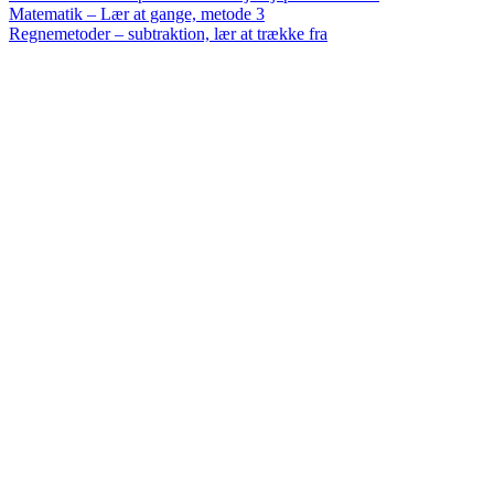
Matematik – Lær at gange, metode 3
Regnemetoder – subtraktion, lær at trække fra