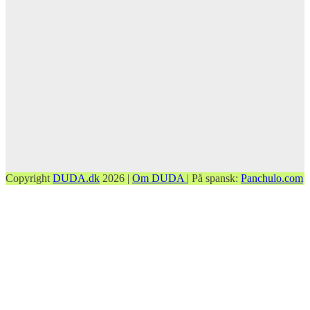
Copyright
DUDA.dk
2026 |
Om DUDA
| På spansk:
Panchulo.com