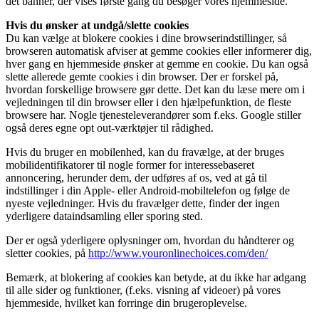
det banner, der vises første gang du besøger vores hjemmeside.
Hvis du ønsker at undgå/slette cookies
Du kan vælge at blokere cookies i dine browserindstillinger, så
browseren automatisk afviser at gemme cookies eller informerer dig,
hver gang en hjemmeside ønsker at gemme en cookie. Du kan også
slette allerede gemte cookies i din browser. Der er forskel på,
hvordan forskellige browsere gør dette. Det kan du læse mere om i
vejledningen til din browser eller i den hjælpefunktion, de fleste
browsere har. Nogle tjenesteleverandører som f.eks. Google stiller
også deres egne opt out-værktøjer til rådighed.
Hvis du bruger en mobilenhed, kan du fravælge, at der bruges
mobilidentifikatorer til nogle former for interessebaseret
annoncering, herunder dem, der udføres af os, ved at gå til
indstillinger i din Apple- eller Android-mobiltelefon og følge de
nyeste vejledninger. Hvis du fravælger dette, finder der ingen
yderligere dataindsamling eller sporing sted.
Der er også yderligere oplysninger om, hvordan du håndterer og
sletter cookies, på
http://www.youronlinechoices.com/den/
Bemærk, at blokering af cookies kan betyde, at du ikke har adgang
til alle sider og funktioner, (f.eks. visning af videoer) på vores
hjemmeside, hvilket kan forringe din brugeroplevelse.