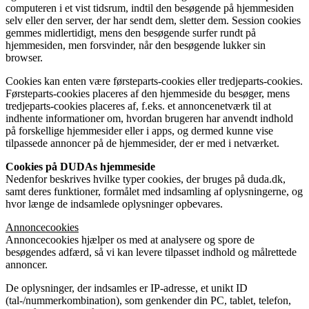
computeren i et vist tidsrum, indtil den besøgende på hjemmesiden
selv eller den server, der har sendt dem, sletter dem. Session cookies
gemmes midlertidigt, mens den besøgende surfer rundt på
hjemmesiden, men forsvinder, når den besøgende lukker sin
browser.
Cookies kan enten være førsteparts-cookies eller tredjeparts-cookies.
Førsteparts-cookies placeres af den hjemmeside du besøger, mens
tredjeparts-cookies placeres af, f.eks. et annoncenetværk til at
indhente informationer om, hvordan brugeren har anvendt indhold
på forskellige hjemmesider eller i apps, og dermed kunne vise
tilpassede annoncer på de hjemmesider, der er med i netværket.
Cookies på DUDAs hjemmeside
Nedenfor beskrives hvilke typer cookies, der bruges på duda.dk,
samt deres funktioner, formålet med indsamling af oplysningerne, og
hvor længe de indsamlede oplysninger opbevares.
Annoncecookies
Annoncecookies hjælper os med at analysere og spore de
besøgendes adfærd, så vi kan levere tilpasset indhold og målrettede
annoncer.
De oplysninger, der indsamles er IP-adresse, et unikt ID
(tal-/nummerkombination), som genkender din PC, tablet, telefon,