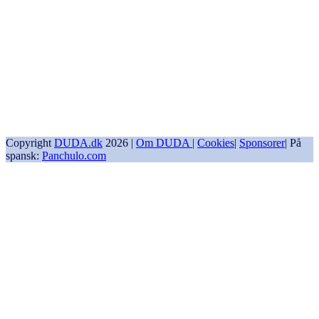
Copyright
DUDA.dk
2026 |
Om DUDA
|
Cookies
|
Sponsorer
| På
spansk:
Panchulo.com