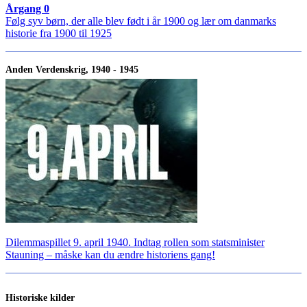
Årgang 0
Følg syv børn, der alle blev født i år 1900 og lær om danmarks
historie fra 1900 til 1925
Anden Verdenskrig, 1940 - 1945
Dilemmaspillet 9. april 1940. Indtag rollen som statsminister
Stauning – måske kan du ændre historiens gang!
Historiske kilder