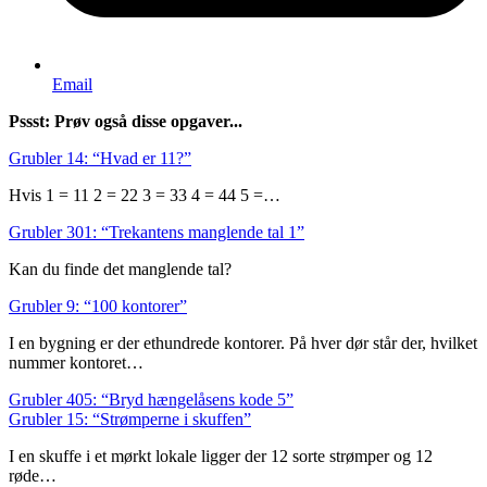
Email
Pssst: Prøv også disse opgaver...
Grubler 14: “Hvad er 11?”
Hvis 1 = 11 2 = 22 3 = 33 4 = 44 5 =…
Grubler 301: “Trekantens manglende tal 1”
Kan du finde det manglende tal?
Grubler 9: “100 kontorer”
I en bygning er der ethundrede kontorer. På hver dør står der, hvilket
nummer kontoret…
Grubler 405: “Bryd hængelåsens kode 5”
Grubler 15: “Strømperne i skuffen”
I en skuffe i et mørkt lokale ligger der 12 sorte strømper og 12
røde…