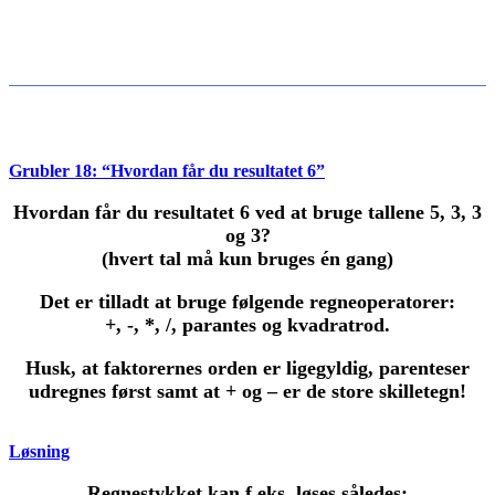
Grubler 18: “Hvordan får du resultatet 6”
Hvordan får du resultatet 6 ved at bruge tallene 5, 3, 3
og 3?
(hvert tal må kun bruges én gang)
Det er tilladt at bruge følgende regneoperatorer:
+, -, *, /, parantes og kvadratrod.
Husk, at faktorernes orden er ligegyldig, parenteser
udregnes først samt at + og – er de store skilletegn!
Løsning
Regnestykket kan f.eks. løses således: