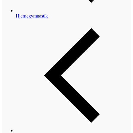
Hjernegymnastik