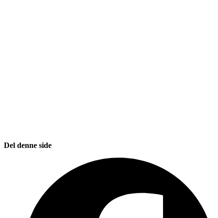
Del denne side