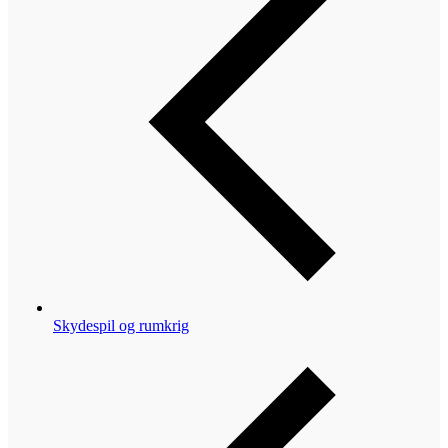
Skydespil og rumkrig