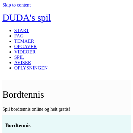
Skip to content
DUDA's spil
START
FAG
TEMAER
OPGAVER
VIDEOER
SPIL
AVISER
OPLYSNINGEN
Open
Close
mobile
mobile
menu
menu
Bordtennis
Spil bordtennis online og helt gratis!
Bordtennis