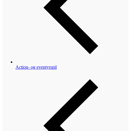
Action- og eventyrspil