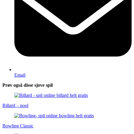
Email
Prøv også disse sjove spil
Billard – pool
Bowling Classic