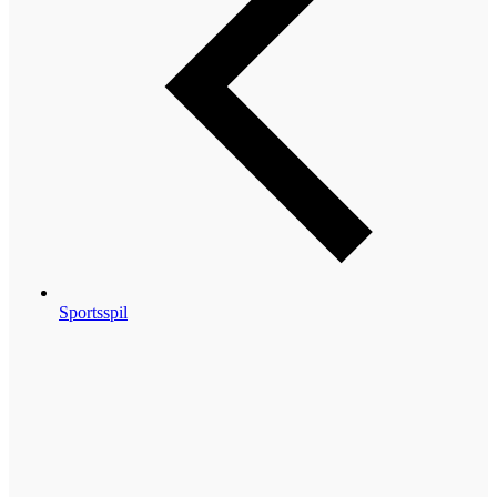
Sportsspil