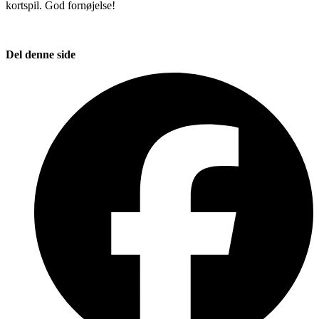
kortspil. God fornøjelse!
Del denne side