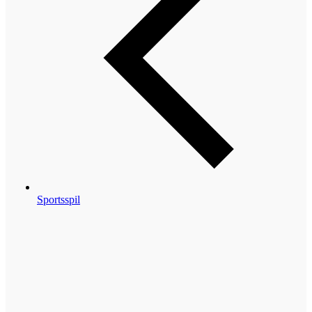
Sportsspil