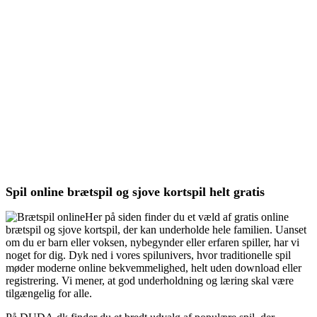
Spil online brætspil og sjove kortspil helt gratis
Her på siden finder du et væld af gratis online
brætspil og sjove kortspil, der kan underholde hele familien. Uanset
om du er barn eller voksen, nybegynder eller erfaren spiller, har vi
noget for dig. Dyk ned i vores spilunivers, hvor traditionelle spil
møder moderne online bekvemmelighed, helt uden download eller
registrering. Vi mener, at god underholdning og læring skal være
tilgængelig for alle.