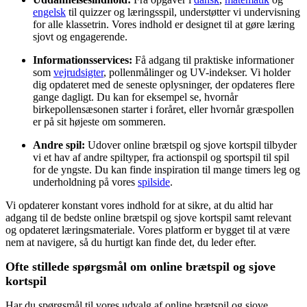
engelsk
til quizzer og læringsspil, understøtter vi undervisning
for alle klassetrin. Vores indhold er designet til at gøre læring
sjovt og engagerende.
Informationsservices:
Få adgang til praktiske informationer
som
vejrudsigter
, pollenmålinger og UV-indekser. Vi holder
dig opdateret med de seneste oplysninger, der opdateres flere
gange dagligt. Du kan for eksempel se, hvornår
birkepollensæsonen starter i foråret, eller hvornår græspollen
er på sit højeste om sommeren.
Andre spil:
Udover online brætspil og sjove kortspil tilbyder
vi et hav af andre spiltyper, fra actionspil og sportspil til spil
for de yngste. Du kan finde inspiration til mange timers leg og
underholdning på vores
spilside
.
Vi opdaterer konstant vores indhold for at sikre, at du altid har
adgang til de bedste online brætspil og sjove kortspil samt relevant
og opdateret læringsmateriale. Vores platform er bygget til at være
nem at navigere, så du hurtigt kan finde det, du leder efter.
Ofte stillede spørgsmål om online brætspil og sjove
kortspil
Har du spørgsmål til vores udvalg af online brætspil og sjove