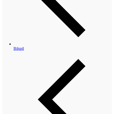
Bilspil