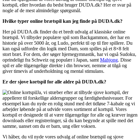
kortspil, eller hvordan du bedst bruger DUDA.dk? Her er svar på
nogle af de mest almindelige spørgsmål.
Hvilke typer online brætspil kan jeg finde på DUDA.dk?
Her på DUDA.dk finder du et bredt udvalg af klassiske online
brætspil. Vi tilbyder populære spil som Backgammon, der har en
historie på over 5000 år, og Ludo, perfekt til op til fire spillere. Du
kan også udfordre din logik med Dam, som spilles på et 8×8 felt
stort bræt. For dem, der søger hjernegymnastik, har vi også Sudoku,
oprindeligt fra Schweiz og populær i Japan, samt
Mahjong
. Disse
spil er alle tilgængelige direkte i din browser, nemme at tilgå og
giver timevis af underholdning og mental stimulans.
Er der sjove kortspil for alle aldre på DUDA.dk?
Ja, vi stræber efter at tilbyde sjove kortspil, der
appellerer til forskellige aldersgrupper og færdighedsniveauer. For
eksempel kan du nyde en rolig stund med det tidløse 7-kabale og vi
arbejder løbende på at udvide vores sortiment af kortspil. Vores
kortspil er designede til at være tilgængelige for alle og kræver ingen
downloads eller registreringer, så du kan begynde at spille med det
samme, uanset om du er barn, ung eller voksen.
Vi håber, du vil nyde vores udvalg af online brætspil og sjove