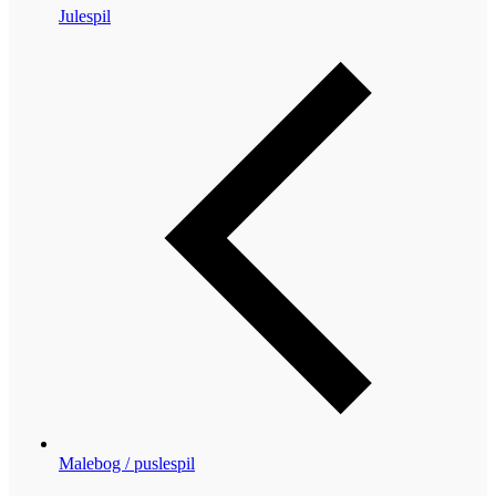
Julespil
Malebog / puslespil