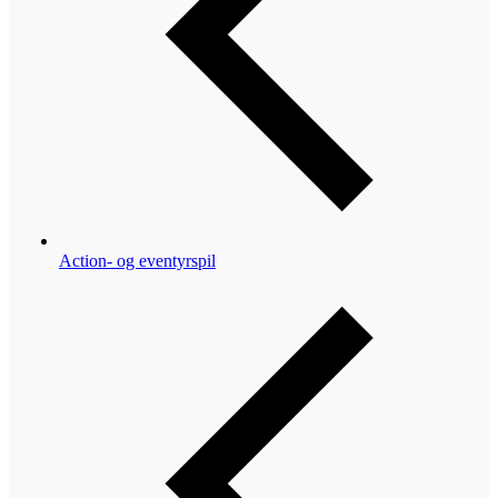
Action- og eventyrspil