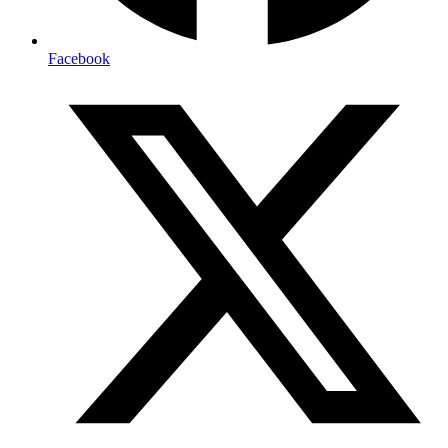
Facebook