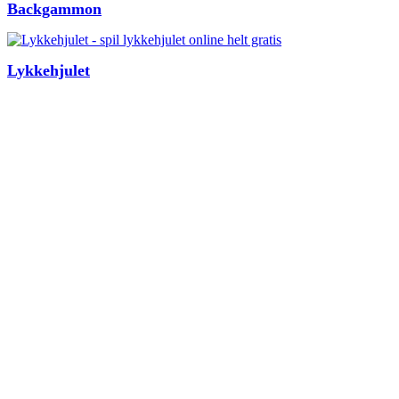
Backgammon
Lykkehjulet