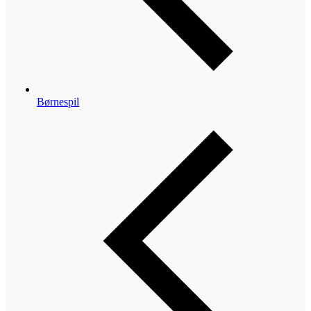
Børnespil