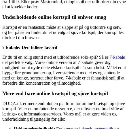
fra 1 til 9. Eller prøv Mastermind, et logikspil der udfordrer din evne
til at knække koder.
Underholdende online kortspil til enhver smag
Kortspil er en fantastisk måde at slappe af på og udfordre sig selv,
og her på siden finder du et udvalg af sjove kortspil, der kan spilles
direkte i din browser.
7-kabale: Den tidløse favorit
Er du til en rolig stund med et udfordrende solo-spil? Så er
7-kabale
det perfekte valg. Vores online version af 7-kabale giver dig
mulighed for at nyde dette elskede kortspil når som helst. Målet er at
bygge fire grundbunker op, hver startende med et es og sluttende
med en konge, sorteret efter farve. 7-kabale er et fantastisk spil til at
forbedre din koncentration og tålmodighed.
Mere end bare online brætspil og sjove kortspil
DUDA.dk er mere end blot en platform for online brætspil og sjove
kortspil. Vi er en omfattende ressource, der tilbyder en bred vifte af
lærings- og informationsservices. Vores mål er at gøre viden og
underholdning tilgængelig for alle:
Uddannelsesindhold:
Fra opgaver i
dansk
,
matematik
og