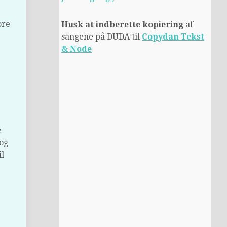
ore
Husk at indberette kopiering
af
sangene på DUDA til
Copydan Tekst
& Node
e
 og
il