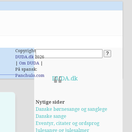
Copyright
DUDA.dk
2026
|
Om DUDA
|
På spansk:
Panchulo.com
DUDA.dk
Nytige sider
Danske børnesange og sanglege
Danske sange
Eventyr, citater og ordsprog
Julesange og julesalmer