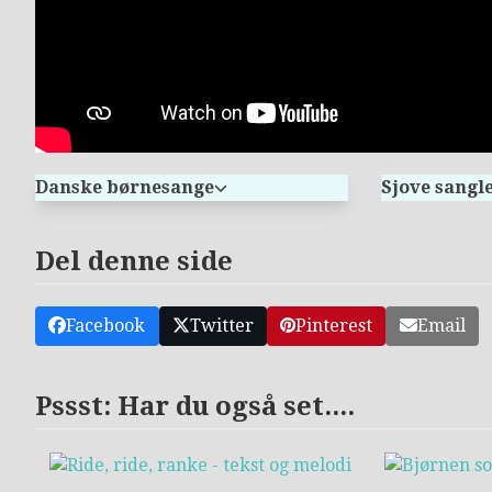
Danske børnesange
Sjove sangl
Del denne side
Facebook
Twitter
Pinterest
Email
Pssst: Har du også set....