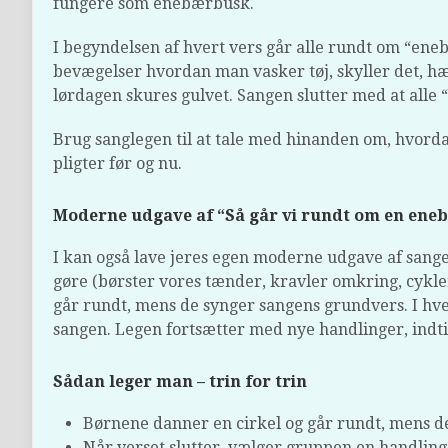
fungere som enebærbusk.
I begyndelsen af hvert vers går alle rundt om “en
bevægelser hvordan man vasker tøj, skyller det, hæ
lørdagen skures gulvet. Sangen slutter med at alle “
Brug sanglegen til at tale med hinanden om, hvorda
pligter før og nu.
Moderne udgave af “Så går vi rundt om en en
I kan også lave jeres egen moderne udgave af sang
gøre (børster vores tænder, kravler omkring, cykler 
går rundt, mens de synger sangens grundvers. I hvert 
sangen. Legen fortsætter med nye handlinger, indti
Sådan leger man – trin for trin
Børnene danner en cirkel og går rundt, mens d
Når verset slutter, vælger gruppen en handling, 