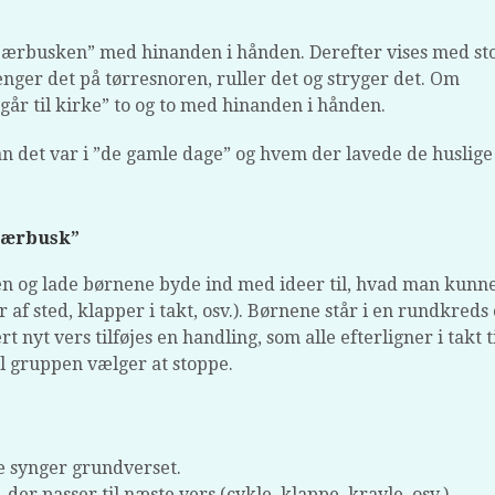
ebærbusken” med hinanden i hånden. Derefter vises med st
nger det på tørresnoren, ruller det og stryger det. Om
går til kirke” to og to med hinanden i hånden.
n det var i ”de gamle dage” og hvem der lavede de huslige
ebærbusk”
en og lade børnene byde ind med ideer til, hvad man kunn
af sted, klapper i takt, osv.). Børnene står i en rundkreds
nyt vers tilføjes en handling, som alle efterligner i takt t
l gruppen vælger at stoppe.
e synger grundverset.
der passer til næste vers (cykle, klappe, kravle, osv.).