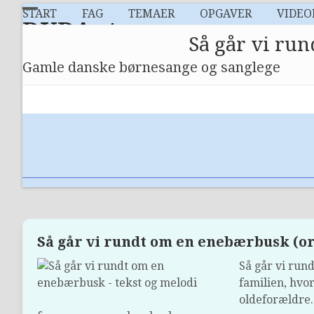
Skip
START
FAG
TEMAER
OPGAVER
VIDEO
Open
Close
to
DUDAs temaer
Så går vi ru
content
mobile
mobile
Gamle danske børnesange og sanglege
menu
menu
Så går vi rundt om en enebærbusk (or
Så går vi run
familien, hvo
oldeforældre.