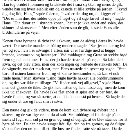
Han tog brødet i lommen og brækkede det i små stykker, og mens de gik,
vendte han sig hvert øjeblik om og kastede et lille stykke på jorden. “Skynd
dig dog lidt, Hans,” sagde faderen, “hvad er det dog nu, du kigger efter.” –
“Det er min due, der sidder oppe på taget og vil sige farvel til mig,” sagde
Hans. “Din dumrian,” skændte konen, “det er jo ikke andet end solen, der
skinner på skorstenen.” Men efterhånden som de gik, kastede Hans alle
brødsmulerne på vejen.
Konen førte børnene så dybt ind i skoven, som de aldrig i deres liv havde
været. Der tændte manden et bål og moderen sagde: “Sæt jer nu her og hvil
jer, og sov, hvis I er søvnige. I aften, når vi er færdige med at hugge
brænde, kommer vi og henter jer.” Ved middagstid tog Grete sit stykke brød
frem og delte det med Hans, der jo havde strøet sit på vejen. Så faldt de i
søvn, og det blev aften, men der kom ingen og hentede de stakkels børn. Da
de vågnede, var det mørk nat, men Hans trøstede sin søster og sagde: “Vent
bare til månen kommer frem, og vi kan se brødsmulerne, så kan vi nok
finde hjem.” Men skovens tusind fugle havde hakket alle brødkrummerne
op, og der var ikke en tilbage. “Vi finder nok vej alligevel,” sagde Hans,
men det gjorde de ikke. De gik hele natten og hele næste dag, men de kom
ikke ud af skoven. De havde ikke fået andet at spise end et par bær, de
havde fundet, og var så trætte, at de ikke kunne stå på benene. Så lagde de
sig under et træ og faldt snart i søvn.
Den næste dag gik de videre, men de kom kun dybere og dybere ind i
skoven, og de var lige ved at dø af sult. Ved middagstid fik de øje på en
snehvid fugl, som sad på en gren og sang så dejligt, at de blev stående for at
høre på den. Da den havde sunget lidt, fløj den op fra grenen, og de fulgte
så bagefter den og kom til et lille hus, og fuglen satte sig på taget. Da de