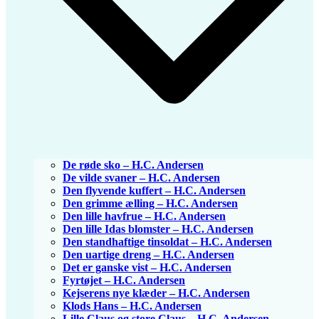
De røde sko – H.C. Andersen
De vilde svaner – H.C. Andersen
Den flyvende kuffert – H.C. Andersen
Den grimme ælling – H.C. Andersen
Den lille havfrue – H.C. Andersen
Den lille Idas blomster – H.C. Andersen
Den standhaftige tinsoldat – H.C. Andersen
Den uartige dreng – H.C. Andersen
Det er ganske vist – H.C. Andersen
Fyrtøjet – H.C. Andersen
Kejserens nye klæder – H.C. Andersen
Klods Hans – H.C. Andersen
Lille Claus og store Claus – H.C. Andersen