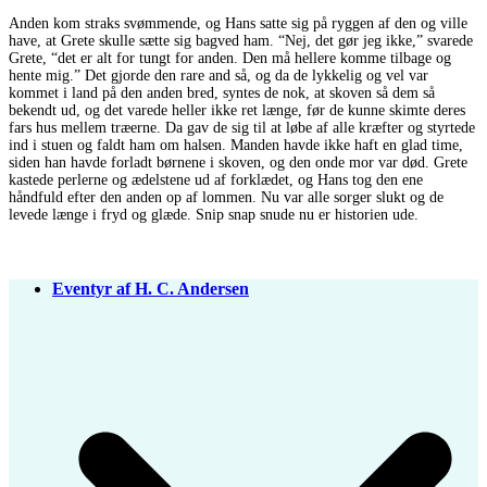
Anden kom straks svømmende, og Hans satte sig på ryggen af den og ville
have, at Grete skulle sætte sig bagved ham. “Nej, det gør jeg ikke,” svarede
Grete, “det er alt for tungt for anden. Den må hellere komme tilbage og
hente mig.” Det gjorde den rare and så, og da de lykkelig og vel var
kommet i land på den anden bred, syntes de nok, at skoven så dem så
bekendt ud, og det varede heller ikke ret længe, før de kunne skimte deres
fars hus mellem træerne. Da gav de sig til at løbe af alle kræfter og styrtede
ind i stuen og faldt ham om halsen. Manden havde ikke haft en glad time,
siden han havde forladt børnene i skoven, og den onde mor var død. Grete
kastede perlerne og ædelstene ud af forklædet, og Hans tog den ene
håndfuld efter den anden op af lommen. Nu var alle sorger slukt og de
levede længe i fryd og glæde. Snip snap snude nu er historien ude.
Eventyr af H. C. Andersen