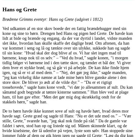
Hans og Grete
Brødrene Grimms eventyr: Hans og Grete (udgivet i 1812)
Ved udkanten af en stor skov boede der en fattig brændehugger med sin
kone og sine to børn. Drengen hed Hans og pigen hed Grete. De havde kun
lidt at bide og brænde og engang, da der var dyrtid i landet, vidste manden
slet ikke, hvordan han skulle skaffe det daglige brød. Om aftenen, da han
var kommet i seng og lå og tænkte over sin ulykke, sukkede han og sagde
til sin kone: “Hvad skal der dog blive af os. Vi har slet ingen mad til
børnene, knap nok til os selv.” – “Ved du hvad,” sagde konen, “i morgen
tidlig følger vi børnene ind i den tætte skov, og tænder et bål der. Vi giver
dem hver et stykke brød, og så går vi på arbejde. De kan ikke finde hjem
igen, og så er vi af med dem.” – “Nej, det gør jeg ikke,” sagde manden,
“jeg kan virkelig ikke nænne at lade mine børn blive ganske alene i den
store skov. De bliver jo ædt af de vilde dyr.” – “Du er et rigtigt
tossehovede,” sagde hans kone vredt, “vi dør jo allesammen af sult. Du kan
såmænd godt begynde at tømre kisterne sammen.” Hun blev ved at plage
ham, til han gav efter. “Men det gør mig dog skrækkelig ondt for de
stakkels børn,” sagde han.
De to børn havde ikke kunnet sove af sult og havde hørt, hvad deres mor
havde sagt. Grete græd og sagde til Hans: “Nu er det ude med os.” – “Vær
stille, Grete,” svarede han, “jeg skal nok finde på råd.” Da de gamle var
faldet i søvn, stod han op og listede sig ud. Månen skinnede klart, og de
hvide kiselstene, der lå udenfor på vejen, lyste som sølv. Han stoppede sine
lommer fulde af dem og gik hjem igen og sagde til Grete: “Læg du dig kun