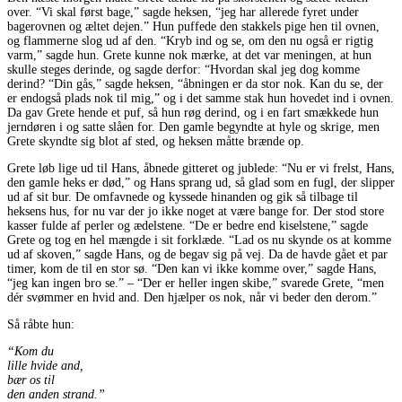
over. “Vi skal først bage,” sagde heksen, “jeg har allerede fyret under
bagerovnen og æltet dejen.” Hun puffede den stakkels pige hen til ovnen,
og flammerne slog ud af den. “Kryb ind og se, om den nu også er rigtig
varm,” sagde hun. Grete kunne nok mærke, at det var meningen, at hun
skulle steges derinde, og sagde derfor: “Hvordan skal jeg dog komme
derind? “Din gås,” sagde heksen, “åbningen er da stor nok. Kan du se, der
er endogså plads nok til mig,” og i det samme stak hun hovedet ind i ovnen.
Da gav Grete hende et puf, så hun røg derind, og i en fart smækkede hun
jerndøren i og satte slåen for. Den gamle begyndte at hyle og skrige, men
Grete skyndte sig blot af sted, og heksen måtte brænde op.
Grete løb lige ud til Hans, åbnede gitteret og jublede: “Nu er vi frelst, Hans,
den gamle heks er død,” og Hans sprang ud, så glad som en fugl, der slipper
ud af sit bur. De omfavnede og kyssede hinanden og gik så tilbage til
heksens hus, for nu var der jo ikke noget at være bange for. Der stod store
kasser fulde af perler og ædelstene. “De er bedre end kiselstene,” sagde
Grete og tog en hel mængde i sit forklæde. “Lad os nu skynde os at komme
ud af skoven,” sagde Hans, og de begav sig på vej. Da de havde gået et par
timer, kom de til en stor sø. “Den kan vi ikke komme over,” sagde Hans,
“jeg kan ingen bro se.” – “Der er heller ingen skibe,” svarede Grete, “men
dér svømmer en hvid and. Den hjælper os nok, når vi beder den derom.”
Så råbte hun:
“Kom du
lille hvide and,
bær os til
den anden strand.”