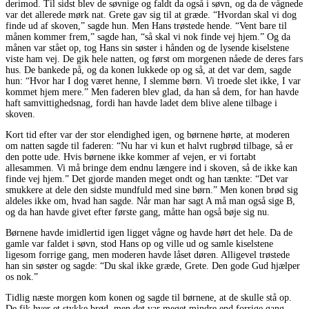
derimod. Til sidst blev de søvnige og faldt da også i søvn, og da de vågnede
var det allerede mørk nat. Grete gav sig til at græde. “Hvordan skal vi dog
finde ud af skoven,” sagde hun. Men Hans trøstede hende. “Vent bare til
månen kommer frem,” sagde han, “så skal vi nok finde vej hjem.” Og da
månen var stået op, tog Hans sin søster i hånden og de lysende kiselstene
viste ham vej. De gik hele natten, og først om morgenen nåede de deres fars
hus. De bankede på, og da konen lukkede op og så, at det var dem, sagde
hun: “Hvor har I dog været henne, I slemme børn. Vi troede slet ikke, I var
kommet hjem mere.” Men faderen blev glad, da han så dem, for han havde
haft samvittighedsnag, fordi han havde ladet dem blive alene tilbage i
skoven.
Kort tid efter var der stor elendighed igen, og børnene hørte, at moderen
om natten sagde til faderen: “Nu har vi kun et halvt rugbrød tilbage, så er
den potte ude. Hvis børnene ikke kommer af vejen, er vi fortabt
allesammen. Vi må bringe dem endnu længere ind i skoven, så de ikke kan
finde vej hjem.” Det gjorde manden meget ondt og han tænkte: “Det var
smukkere at dele den sidste mundfuld med sine børn.” Men konen brød sig
aldeles ikke om, hvad han sagde. Når man har sagt A må man også sige B,
og da han havde givet efter første gang, måtte han også bøje sig nu.
Børnene havde imidlertid igen ligget vågne og havde hørt det hele. Da de
gamle var faldet i søvn, stod Hans op og ville ud og samle kiselstene
ligesom forrige gang, men moderen havde låset døren. Alligevel trøstede
han sin søster og sagde: “Du skal ikke græde, Grete. Den gode Gud hjælper
os nok.”
Tidlig næste morgen kom konen og sagde til børnene, at de skulle stå op.
De fik hver et stykke brød, men det var meget mindre end forrige gang.