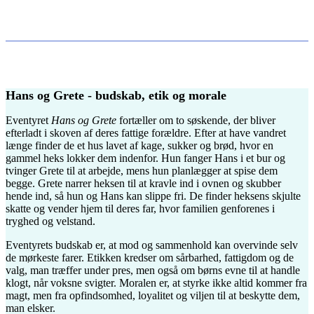
Hans og Grete - budskab, etik og morale
Eventyret
Hans og Grete
fortæller om to søskende, der bliver
efterladt i skoven af deres fattige forældre. Efter at have vandret
længe finder de et hus lavet af kage, sukker og brød, hvor en
gammel heks lokker dem indenfor. Hun fanger Hans i et bur og
tvinger Grete til at arbejde, mens hun planlægger at spise dem
begge. Grete narrer heksen til at kravle ind i ovnen og skubber
hende ind, så hun og Hans kan slippe fri. De finder heksens skjulte
skatte og vender hjem til deres far, hvor familien genforenes i
tryghed og velstand.
Eventyrets budskab er, at mod og sammenhold kan overvinde selv
de mørkeste farer. Etikken kredser om sårbarhed, fattigdom og de
valg, man træffer under pres, men også om børns evne til at handle
klogt, når voksne svigter. Moralen er, at styrke ikke altid kommer fra
magt, men fra opfindsomhed, loyalitet og viljen til at beskytte dem,
man elsker.