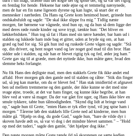
barn i sin magt, dræbte hun det kogte det og spiste det, og så var det rigtig
en festdag for hende. Heksene har røde øjne og er temmelig nærsynede,
men de har en fin næse ligesom dyrene og kan lugte, så snart der er
mennesker i nærheden. Da Hans og Grete kom henimod huset, grinede hun
ondskabsfuldt og sagde: “De skal ikke slippe fra mig.” Tidlig næste
morgen, før børnene var vågnede, stod hun op, og da hun så dem ligge der
med deres røde runde kinder og sove trygt, tænkte hun: “Det bliver en
lækkerbidsken.” Hun tog så fat i Hans med sin tørre hænder, bar ham ud i
stalden og lukkede ham inde bag et gitter, uden at bryde sig om, at han
græd og bad for sig. Så gik hun ind og ruskede Grete vågen og sagde: “Stå
op, din drivert, og hent noget vand og lav noget god mad til din bror. Han
sidder ude i stalden, og når han er blevet rigtig tyk og fed, æder jeg ham.”
Grete gav sig til at græde, men det nyttede ikke, hun måtte gøre, hvad den
slemme heks forlangte.
Nu fik Hans den dejligste mad, men den stakkels Grete fik ikke andet end
affald. Hver morgen gik den gamle ned til stalden og råbte: “Stik din finger
ud, så jeg kan mærke, om du er blevet fed.” Han stak imidlertid et afgnavet
ben ud mellem tremmerne og den gamle, der ikke kunne se det med sine
svage øjne, troede, at det var hans finger, og kunne ikke begribe, at han
blev ved at være så mager. Da der var gået fire uger, og Hans ikke blev en
smule tykkere, tabte hun tålmodigheden. “Skynd dig lidt at bringe vand
op,” sagde hun til Grete, “enten Hans er tyk eller tynd, vil jeg spise ham i
morgen.” Tårerne løb den stakkels lille Grete ned ad kinderne, men hun
måtte gå. “Hjælp os dog, du gode Gud,” sagde hun, “bare de vilde dyr i
skoven havde ædt os, så var vi dog i det mindste blevet sammen.” – “Hold
op med det tuderi,” sagde den gamle, “det hjælper dog ikke.”
Den næste morgen måtte Grete tænde ild på skorstenen og sætte kedlen