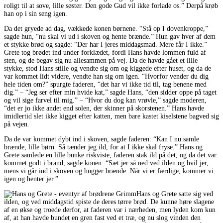
roligt til at sove, lille søster. Den gode Gud vil ikke forlade os.” Derpå krøb
han op i sin seng igen.
Da det gryede ad dag, vækkede konen børnene. “Stå op I dovenkroppe,”
sagde hun, “nu skal vi ud i skoven og hente brænde.” Hun gav hver af dem
et stykke brød og sagde: “Der har I jeres middagsmad. Mere får I ikke.”
Grete tog brødet ind under forklædet, fordi Hans havde lommen fuld af
sten, og de begav sig nu allesammen på vej. Da de havde gået et lille
stykke, stod Hans stille og vendte sig om og kiggede efter huset, og da de
var kommet lidt videre, vendte han sig om igen. “Hvorfor vender du dig
hele tiden om?” spurgte faderen, “det har vi ikke tid til, tag benene med
dig.” – “Jeg ser efter min hvide kat,” sagde Hans, “den sidder oppe på taget
og vil sige farvel til mig.” – “Hvor du dog kan vrøvle,” sagde moderen,
“det er jo ikke andet end solen, der skinner på skorstenen.” Hans havde
imidlertid slet ikke kigget efter katten, men bare kastet kiselstene bagved sig
på vejen.
Da de var kommet dybt ind i skoven, sagde faderen: “Kan I nu samle
brænde, lille børn. Så tænder jeg ild, for at I ikke skal fryse.” Hans og
Grete samlede en lille bunke riskviste, faderen stak ild på det, og da det var
kommet godt i brand, sagde konen: “Sæt jer så ned ved ilden og hvil jer,
mens vi går ind i skoven og hugger brænde. Når vi er færdige, kommer vi
igen og henter jer.”
Hans og Grete satte sig ved
ilden, og ved middagstid spiste de deres tørre brød. De kunne høre slagene
af en økse og troede derfor, at faderen var i nærheden, men lyden kom kun
af, at han havde bundet en gren fast ved et træ, og nu slog vinden den