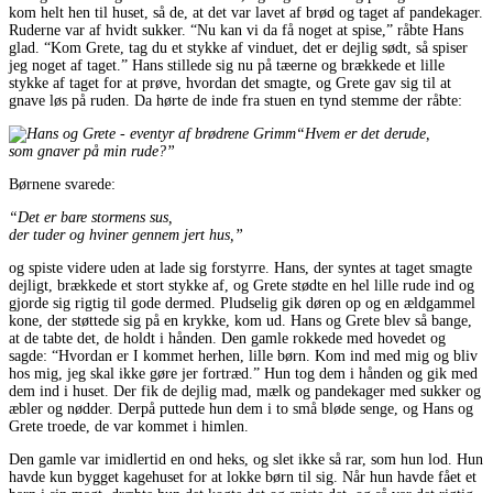
kom helt hen til huset, så de, at det var lavet af brød og taget af pandekager.
Ruderne var af hvidt sukker. “Nu kan vi da få noget at spise,” råbte Hans
glad. “Kom Grete, tag du et stykke af vinduet, det er dejlig sødt, så spiser
jeg noget af taget.” Hans stillede sig nu på tæerne og brækkede et lille
stykke af taget for at prøve, hvordan det smagte, og Grete gav sig til at
gnave løs på ruden. Da hørte de inde fra stuen en tynd stemme der råbte:
“Hvem er det derude,
som gnaver på min rude?”
Børnene svarede:
“Det er bare stormens sus,
der tuder og hviner gennem jert hus,”
og spiste videre uden at lade sig forstyrre. Hans, der syntes at taget smagte
dejligt, brækkede et stort stykke af, og Grete stødte en hel lille rude ind og
gjorde sig rigtig til gode dermed. Pludselig gik døren op og en ældgammel
kone, der støttede sig på en krykke, kom ud. Hans og Grete blev så bange,
at de tabte det, de holdt i hånden. Den gamle rokkede med hovedet og
sagde: “Hvordan er I kommet herhen, lille børn. Kom ind med mig og bliv
hos mig, jeg skal ikke gøre jer fortræd.” Hun tog dem i hånden og gik med
dem ind i huset. Der fik de dejlig mad, mælk og pandekager med sukker og
æbler og nødder. Derpå puttede hun dem i to små bløde senge, og Hans og
Grete troede, de var kommet i himlen.
Den gamle var imidlertid en ond heks, og slet ikke så rar, som hun lod. Hun
havde kun bygget kagehuset for at lokke børn til sig. Når hun havde fået et