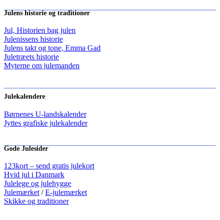
Julens historie og traditioner
Jul, Historien bag julen
Julenissens historie
Julens takt og tone, Emma Gad
Juletræets historie
Myterne om julemanden
Julekalendere
Børnenes U-landskalender
Jyttes grafiske julekalender
Gode Julesider
123kort – send gratis julekort
Hvid jul i Danmark
Julelege og julehygge
Julemærket
/
E-julemærket
Skikke og traditioner