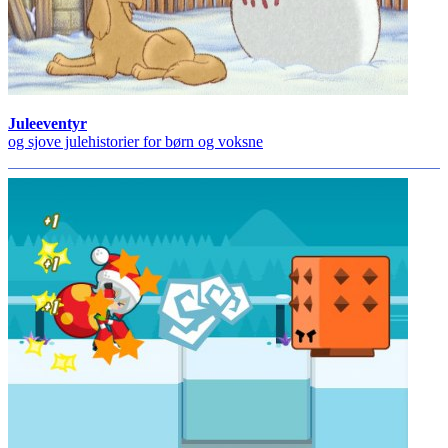
Juleeventyr
og sjove julehistorier for børn og voksne