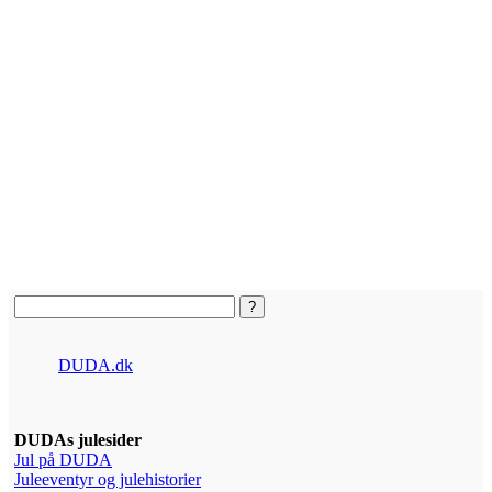
DUDA.dk
DUDAs julesider
Jul på DUDA
Juleeventyr og julehistorier