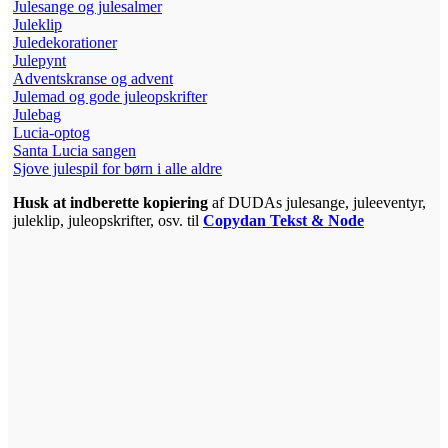
Julesange og julesalmer
Juleklip
Juledekorationer
Julepynt
Adventskranse og advent
Julemad og gode juleopskrifter
Julebag
Lucia-optog
Santa Lucia sangen
Sjove julespil for børn i alle aldre
Hus
k at indberette kopiering
af DUDAs julesange, juleeventyr,
juleklip, juleopskrifter, osv. til
Copydan Tekst & Node