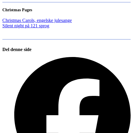
Christmas Pages
Christmas Carols, engelske julesange
Silent night på 121 sprog
Del denne side