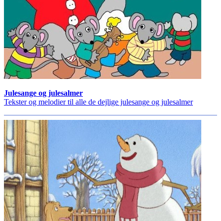
Julesange og julesalmer
Tekster og melodier til alle de dejlige julesange og julesalmer