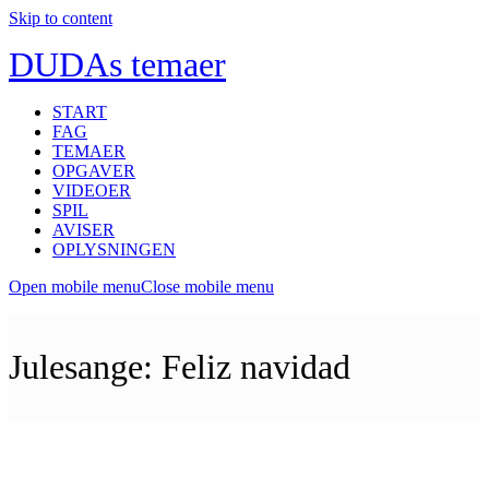
Skip to content
DUDAs temaer
START
FAG
TEMAER
OPGAVER
VIDEOER
SPIL
AVISER
OPLYSNINGEN
Open mobile menu
Close mobile menu
Julesange: Feliz navidad