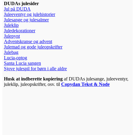
DUDAs julesider
Jul på DUDA
Juleeventyr og julehistorier
Julesange og julesalmer
Juleklip
Juledekorationer
Julepynt
Adventskranse og advent
Julemad og gode juleopskrifter
Julebag
Lucia-optog
Santa Lucia sangen
Sjove julespil for børn i alle aldre
Hus
k at indberette kopiering
af DUDAs julesange, juleeventyr,
juleklip, juleopskrifter, osv. til
Copydan Tekst & Node