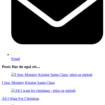
Email
Pssst: Har du også set....
I Saw Mommy Kissing Santa Claus
All I Want For Christmas