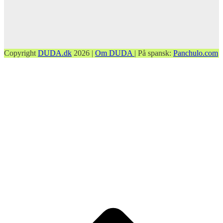
Copyright
DUDA.dk
2026 |
Om DUDA
| På spansk:
Panchulo.com