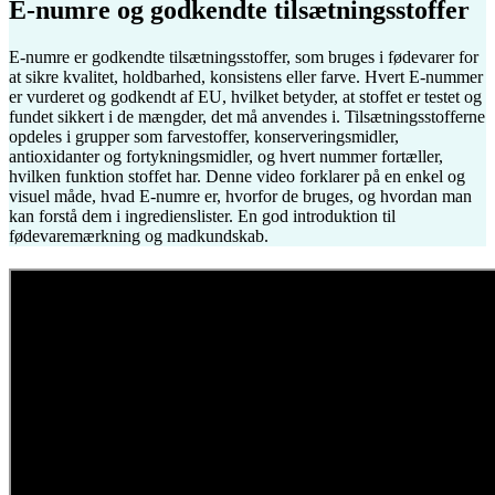
E-numre og godkendte tilsætningsstoffer
E‑numre er godkendte tilsætningsstoffer, som bruges i fødevarer for
at sikre kvalitet, holdbarhed, konsistens eller farve. Hvert E‑nummer
er vurderet og godkendt af EU, hvilket betyder, at stoffet er testet og
fundet sikkert i de mængder, det må anvendes i. Tilsætningsstofferne
opdeles i grupper som farvestoffer, konserveringsmidler,
antioxidanter og fortykningsmidler, og hvert nummer fortæller,
hvilken funktion stoffet har. Denne video forklarer på en enkel og
visuel måde, hvad E‑numre er, hvorfor de bruges, og hvordan man
kan forstå dem i ingredienslister. En god introduktion til
fødevaremærkning og madkundskab.