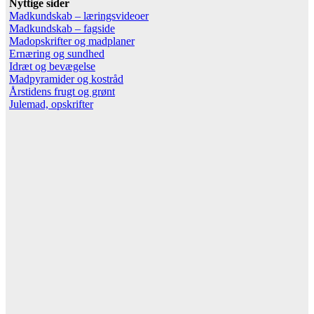
Nyttige sider
Madkundskab – læringsvideoer
Madkundskab – fagside
Madopskrifter og madplaner
Ernæring og sundhed
Idræt og bevægelse
Madpyramider og kostråd
Årstidens frugt og grønt
Julemad, opskrifter