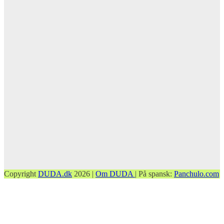
Copyright
DUDA.dk
2026 |
Om DUDA
| På spansk:
Panchulo.com