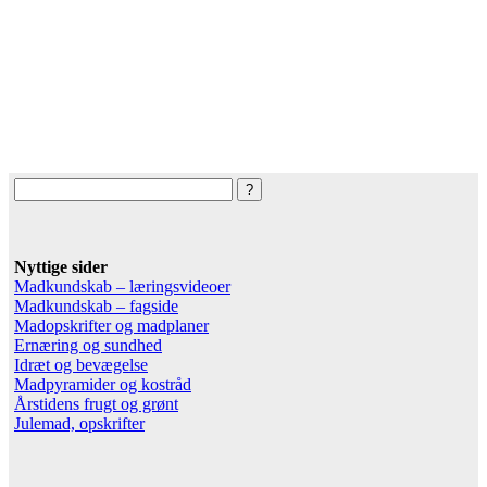
Nyttige sider
Madkundskab – læringsvideoer
Madkundskab – fagside
Madopskrifter og madplaner
Ernæring og sundhed
Idræt og bevægelse
Madpyramider og kostråd
Årstidens frugt og grønt
Julemad, opskrifter