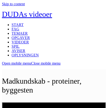
Skip to content
DUDAs videoer
START
FAG
TEMAER
OPGAVER
VIDEOER
SPIL
AVISER
OPLYSNINGEN
Open mobile menu
Close mobile menu
Madkundskab - proteiner,
byggesten